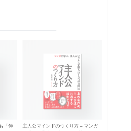
りも「伸
主人公マインドのつくり方 – マンガ
に学ぶ、凡人がビジネスで勝ち抜く