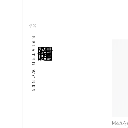
RELATED WORKS
M&A
に読む