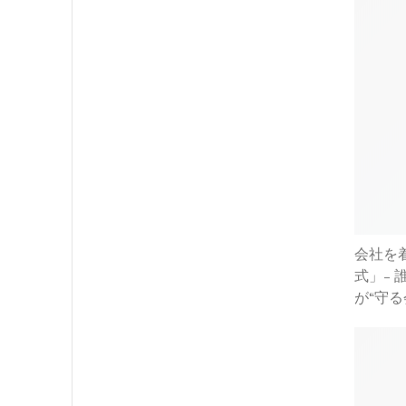
会社を
式」-
が“守る