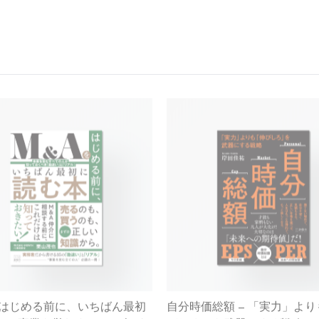
をはじめる前に、いちばん最初
自分時価総額 – 「実力」よ
本 – 事業を営むすべての人が
びしろ」を武器にする戦略 –