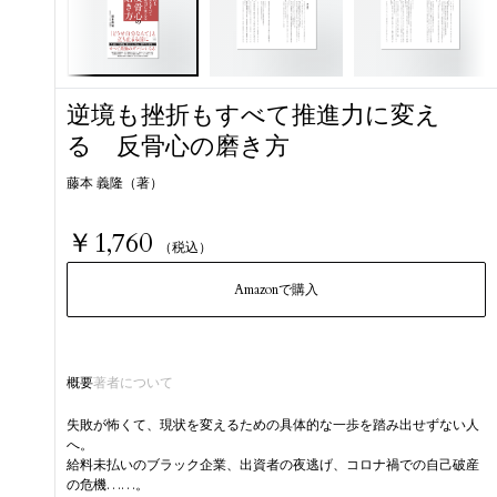
逆境も挫折もすべて推進力に変え
る 反骨心の磨き方
藤本 義隆（著）
￥1,760
（税込）
Amazonで購入
概要
著者について
失敗が怖くて、現状を変えるための具体的な一歩を踏み出せずない人
へ。
給料未払いのブラック企業、出資者の夜逃げ、コロナ禍での自己破産
の危機……。