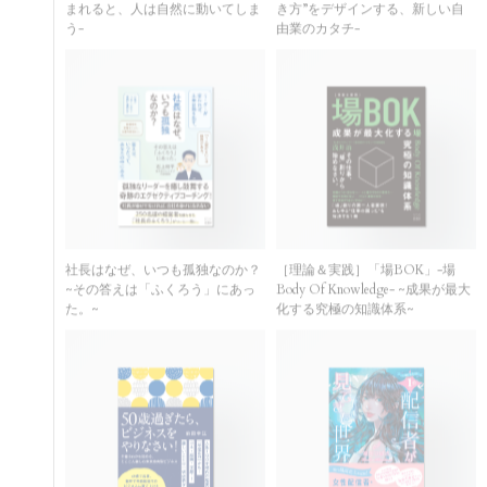
う-
由業のカタチ-
社長はなぜ、いつも孤独なのか？
［理論＆実践］「場BOK」-場
~その答えは「ふくろう」にあっ
Body Of Knowledge- ~成果が最大
た。~
化する究極の知識体系~