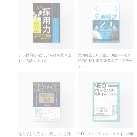
シン採用力-欲しい人材を惹き込
兄弟経営2.0 -23歳と20歳——若き
む「面談」の手法-
兄弟が挑む老舗企業のアップデー
ト-
売らずして売る-「欲しい」が生
NEOフリーランス・スタイル-“働
まれると、人は自然に動いてしま
き方”をデザインする、新しい自