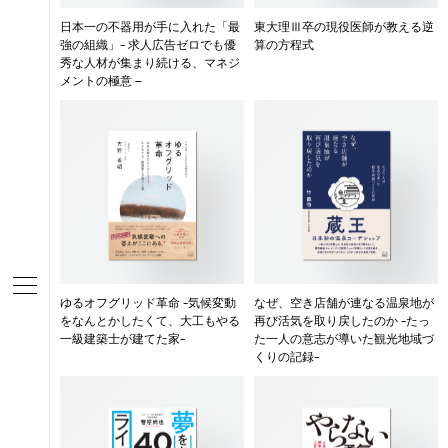
日本一の不器用が手に入れた「最
東大理Ⅲ卒の現役医師が教える逆
強の組織」- 求人広告ゼロでも優
算の方程式
秀な人材が集まり続ける、マネジ
メントの極意 –
ゆるオフグリッド革命 -気候変動
なぜ、空き店舗が連なる温泉地が
をなんとかしたくて、大工もやる
再び活気を取り戻したのか -たっ
一級建築士が建てた家-
た一人の意志が導いた観光地域づ
くりの記録-