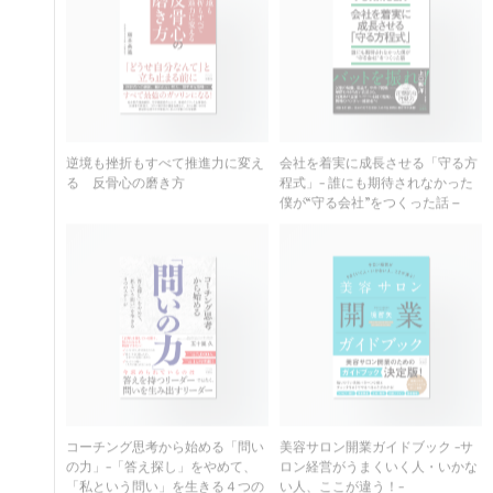
逆境も挫折もすべて推進力に変え
会社を着実に成長させる「守る方
る 反骨心の磨き方
程式」- 誰にも期待されなかった
僕が“守る会社”をつくった話 –
コーチング思考から始める「問い
美容サロン開業ガイドブック -サ
の力」-「答え探し」をやめて、
ロン経営がうまくいく人・いかな
「私という問い」を生きる４つの
い人、ここが違う！-
ステージ-