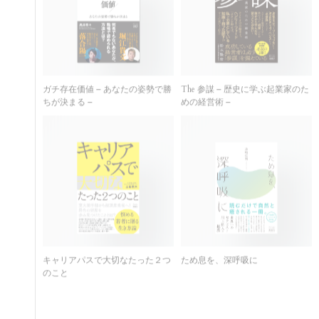
ガチ存在価値 – あなたの姿勢で勝
The 参謀 – 歴史に学ぶ起業家のた
ちが決まる –
めの経営術 –
キャリアパスで大切なたった２つ
ため息を、深呼吸に
のこと