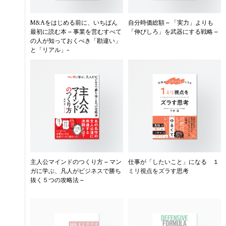
M&Aをはじめる前に、いちばん
自分時価総額 – 「実力」よりも
最初に読む本 – 事業を営むすべて
「伸びしろ」を武器にする戦略 –
の人が知っておくべき「勘違い」
と「リアル」-
主人公マインドのつくり方 – マン
仕事が「したいこと」になる １
ガに学ぶ、凡人がビジネスで勝ち
ミリ視点をズラす思考
抜く５つの攻略法 –