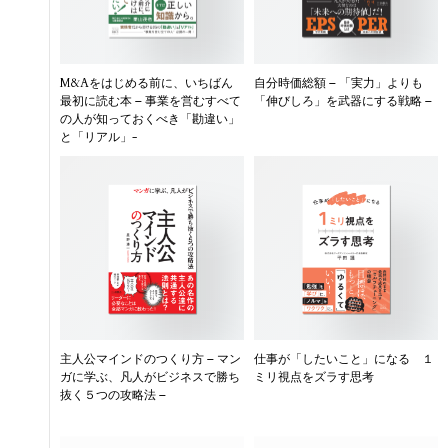
M&Aをはじめる前に、いちばん
自分時価総額 – 「実力」よりも
最初に読む本 – 事業を営むすべて
「伸びしろ」を武器にする戦略 –
の人が知っておくべき「勘違い」
と「リアル」-
主人公マインドのつくり方 – マン
仕事が「したいこと」になる １
ガに学ぶ、凡人がビジネスで勝ち
ミリ視点をズラす思考
抜く５つの攻略法 –