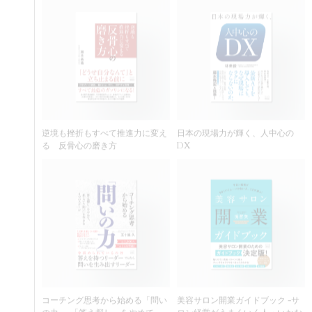
逆境も挫折もすべて推進力に変え
日本の現場力が輝く、人中心の
る 反骨心の磨き方
DX
コーチング思考から始める「問い
美容サロン開業ガイドブック -サ
の力」-「答え探し」をやめて、
ロン経営がうまくいく人・いかな
「私という問い」を生きる４つの
い人、ここが違う！-