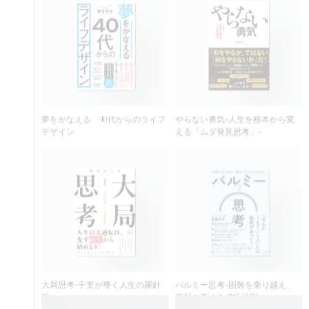
夢をかなえる 40代からのライフ
やらない勇気-人生を根本から変
デザイン
える「ムダ発見思考」-
大局思考-干支が導く人生の羅針
バルミー思考-困難を乗り越え、
盤-
勝利を収める成功法則-