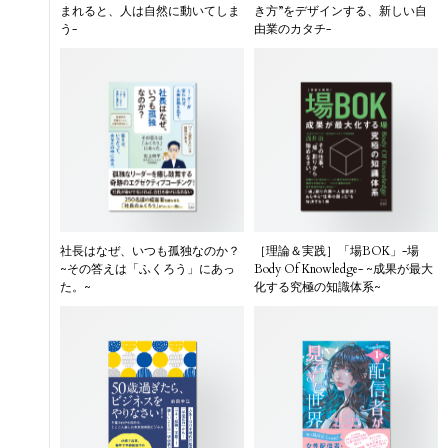
まれると、人は自然に動いてしま
き方”をデザインする、新しい自
う-
由業のカタチ-
社長はなぜ、いつも孤独なのか？
［理論＆実践］「場BOK」-場
~その答えは「ふくろう」にあっ
Body Of Knowledge- ~成果が最大
た。~
化する究極の知識体系~