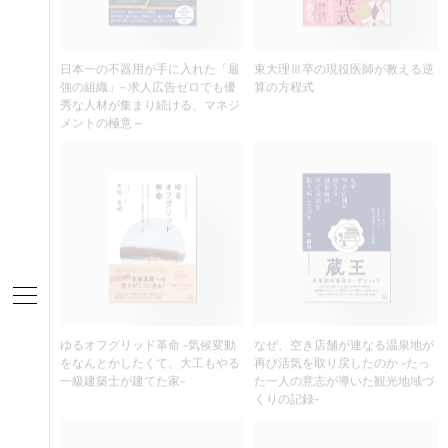
日本一の不器用が手に入れた「最
東大理Ⅲ卒の現役医師が教える逆
強の組織」- 求人広告ゼロでも優
算の方程式
秀な人材が集まり続ける、マネジ
メントの極意 –
ゆるオフグリッド革命 -気候変動
なぜ、空き店舗が連なる温泉地が
をなんとかしたくて、大工もやる
再び活気を取り戻したのか -たっ
一級建築士が建てた家-
た一人の意志が導いた観光地域づ
くりの記録-