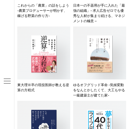
これからの「農業」の話をしよう
日本一の不器用が手に入れた「最
-農業プロデューサーが明かす、
強の組織」- 求人広告ゼロでも優
稼げる野菜の作り方-
秀な人材が集まり続ける、マネジ
メントの極意 –
東大理Ⅲ卒の現役医師が教える逆
ゆるオフグリッド革命 -気候変動
算の方程式
をなんとかしたくて、大工もやる
一級建築士が建てた家-