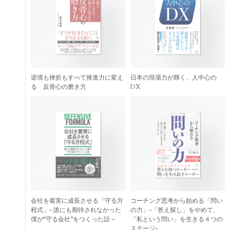
逆境も挫折もすべて推進力に変え
日本の現場力が輝く、人中心の
る 反骨心の磨き方
DX
会社を着実に成長させる「守る方
コーチング思考から始める「問い
程式」- 誰にも期待されなかった
の力」-「答え探し」をやめて、
僕が“守る会社”をつくった話 –
「私という問い」を生きる４つの
ステージ-