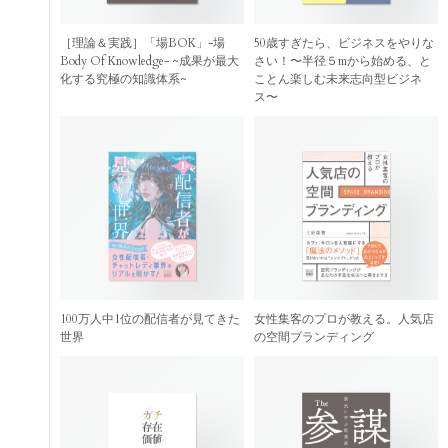
［理論＆実践］「場BOK」-場
50歳すぎたら、ビジネスをやりな
Body Of Knowledge- ~成果が最大
さい！〜半径５mから始める、と
化する究極の知識体系~
ことん楽しむ未来志向型ビジネ
ス〜
100万人中1位の配信者が見てきた
女性集客のプロが教える。人気店
世界
の空間ブランディング