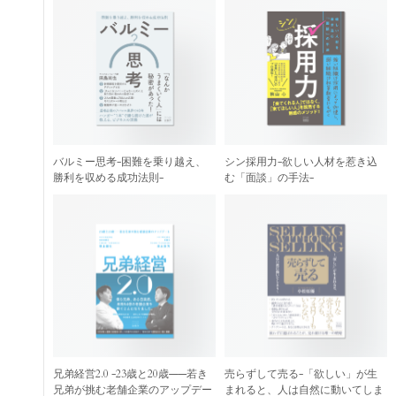
バルミー思考-困難を乗り越え、
シン採用力-欲しい人材を惹き込
勝利を収める成功法則-
む「面談」の手法-
兄弟経営2.0 -23歳と20歳——若き
売らずして売る-「欲しい」が生
兄弟が挑む老舗企業のアップデー
まれると、人は自然に動いてしま