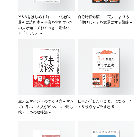
M&Aをはじめる前に、いちばん
自分時価総額 – 「実力」よりも
最初に読む本 – 事業を営むすべて
「伸びしろ」を武器にする戦略 –
の人が知っておくべき「勘違い」
と「リアル」-
主人公マインドのつくり方 – マン
仕事が「したいこと」になる １
ガに学ぶ、凡人がビジネスで勝ち
ミリ視点をズラす思考
抜く５つの攻略法 –