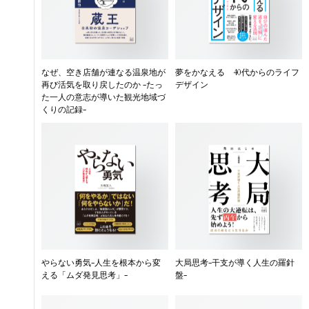
なぜ、空き店舗が連なる温泉地が
夢をかなえる 40代からのライフ
再び活気を取り戻したのか -たっ
デザイン
た一人の意志が導いた観光地域づ
くりの記録-
やらない勇気-人生を根本から変
大局思考-干支が導く人生の羅針
える「ムダ発見思考」-
盤-