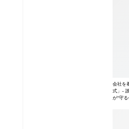
会社を
式」-
が“守る