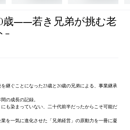
と20歳——若き兄弟が挑む老
-
を継ぐことになった23歳と20歳の兄弟による、事業継承
年間の成長の記録。
」にも染まっていない、二十代前半だったからこそ可能だ
企業を一気に進化させた「兄弟経営」の原動力を一冊に凝