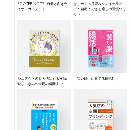
SOCCER NOTE -自分と向き合
はじめての月読みクレイセラピ
うサッカーノート-
ー〜自宅でできる癒しの習慣づく
り〜
シニアうさぎを大切にする方法:
「賢い腸」に育てる腸活!
愛しいきみの最期の瞬間まで