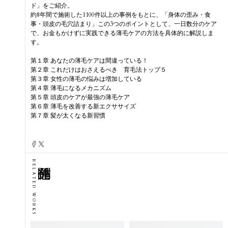
ド」をご紹介。
約8年間で施術した1100件以上の事例をもとに、「身体の歪み・食
事・頭皮の毛穴詰まり」この3つのポイントとして、一日数分のケア
で、お金もかけずに実践できる薄毛ケアの方法を具体的に解説しま
す。
第１章 あなたの薄毛ケアは間違っている！
第２章 これだけはおさえるべき 育毛法トップ５
第３章 女性の薄毛の悩みは増加している
第４章 薄毛になるメカニズム
第５章 頭皮のケアが最強の薄毛ケア
第６章 薄毛を改善する新エクササイズ
第７章 髪が太くなる新習慣
RELATED WORKS