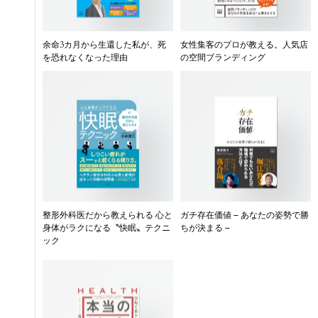
余命3カ月から生還した私が、死
女性集客のプロが教える。人気店
を恐れなくなった理由
の空間ブランディング
整形外科医だから教えられる 心と
ガチ存在価値 – あなたの姿勢で勝
身体がラクになる〝快眠〟テクニ
ちが決まる –
ック