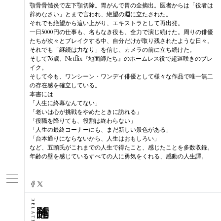
顎骨骨髄炎で左下顎切除。胃がんで胃の全摘出。医者からは「役者は
辞めなさい」とまで言われ、絶望の淵に立たされた。
それでも絶望から這い上がり、エキストラとして再出発。
一日5000円の仕事も、名もなき役も、全力で演じ続けた。周りの俳優
たちが次々とブレイクする中、自分だけが取り残されたような日々。
それでも「継続は力なり」を信じ、カメラの前に立ち続けた。
そして76歳、Netflix『地面師たち』のホームレス役で超遅咲きのブレ
イク。
そして今も、ワンシーン・ワンデイ俳優として様々な作品で唯一無二
の存在感を確立している。
本書には
「人生に終幕なんてない」
「老いは心が挑戦をやめたときに訪れる」
「役職を降りても、役割は終わらない」
「人生の最終コーナーにも、まだ新しい景色がある」
「台本通りにならないから、人生はおもしろい」
など、五頭氏がこれまでの人生で得たこと、感じたことを多数収録。
年齢の壁を感じているすべての人に勇気をくれる、感動の人生譚。