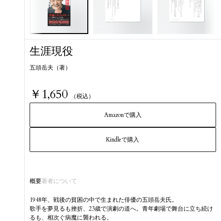
生涯現役
五頭岳夫（著）
￥1,650
（税込）
Amazonで購入
Kindleで購入
概要
著者について
1948年、戦後の貧困の中で生まれた俳優の五頭岳夫氏。
歌手を夢見るも挫折、23歳で演劇の道へ。青年劇場で舞台に立ち続け
るも、相次ぐ病魔に襲われる。