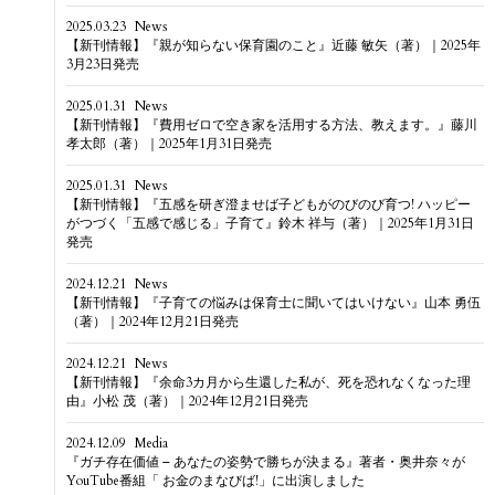
2025.03.23
News
【新刊情報】『親が知らない保育園のこと』近藤 敏矢（著）｜2025年
3月23日発売
2025.01.31
News
【新刊情報】『費用ゼロで空き家を活用する方法、教えます。』藤川
孝太郎（著）｜2025年1月31日発売
2025.01.31
News
【新刊情報】『五感を研ぎ澄ませば子どもがのびのび育つ! ハッピー
がつづく「五感で感じる」子育て』鈴木 祥与（著）｜2025年1月31日
発売
2024.12.21
News
【新刊情報】『子育ての悩みは保育士に聞いてはいけない』山本 勇伍
（著）｜2024年12月21日発売
2024.12.21
News
【新刊情報】『余命3カ月から生還した私が、死を恐れなくなった理
由』小松 茂（著）｜2024年12月21日発売
2024.12.09
Media
『ガチ存在価値 – あなたの姿勢で勝ちが決まる』著者・奥井奈々が
YouTube番組「 お金のまなびば!」に出演しました