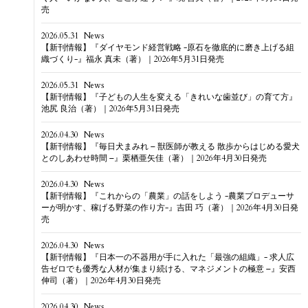
売
2026.05.31
News
【新刊情報】『ダイヤモンド経営戦略 -原石を徹底的に磨き上げる組
織づくり-』福永 真未（著）｜2026年5月31日発売
2026.05.31
News
【新刊情報】『子どもの人生を変える「きれいな歯並び」の育て方』
池尻 良治（著）｜2026年5月31日発売
2026.04.30
News
【新刊情報】『毎日犬まみれ – 獣医師が教える 散歩からはじめる愛犬
とのしあわせ時間 –』栗栖亜矢佳（著）｜2026年4月30日発売
2026.04.30
News
【新刊情報】『これからの「農業」の話をしよう -農業プロデューサ
ーが明かす、稼げる野菜の作り方-』吉田 巧（著）｜2026年4月30日発
売
2026.04.30
News
【新刊情報】『日本一の不器用が手に入れた「最強の組織」- 求人広
告ゼロでも優秀な人材が集まり続ける、マネジメントの極意 –』安西
伸司（著）｜2026年4月30日発売
2026.04.30
News