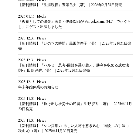
【新刊情報】『生涯現役』五頭岳夫（著）｜2026年2月28日発売
2026.01.16
Media
『教養としての眼鏡』著者・伊藤次郎が Fm yokohama 84.7「でぃぐら
じ」にゲスト出演しました
2025.12.31
News
【新刊情報】『いのちの時間』黒田美奈子（著）｜2025年12月31日発
売
2025.12.31
News
【新刊情報】『バルミー思考-困難を乗り越え、勝利を収める成功法
則-』田島 尚也（著）｜2025年12月31日発売
2025.12.18
News
年末年始休業のお知らせ
2025.11.30
News
【新刊情報】『駆け出し社労士の逆襲』生野 拓斗（著）｜2025年11月
30日発売
2025.11.30
News
【新刊情報】『シン採用力-欲しい人材を惹き込む「面談」の手法-』
秋山 心（著）｜2025年11月30日発売