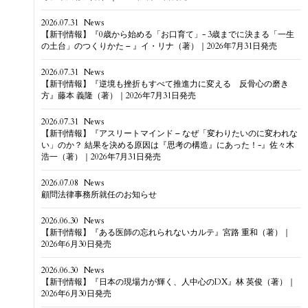
2026.07.31
News
【新刊情報】『0歳から始める「お口育て」- 3歳までに決まる「一生
の土台」のつくりかた – 』イ・リナ（著）｜2026年7月31日発売
2026.07.31
News
【新刊情報】『逆境も挫折もすべて推進力に変える 反骨心の磨き
方』藤本 義隆（著）｜2026年7月31日発売
2026.07.31
News
【新刊情報】『アスリートマインド – なぜ「変わりたいのに変われな
い」のか？ 結果を決める原因は『思考の構造』にあった！-』佐々木
浩一（著）｜2026年7月31日発売
2026.07.08
News
顧問法律事務所就任のお知らせ
2026.06.30
News
【新刊情報】『ある医師の忘れられないカルテ』宮路 重和（著）｜
2026年6月30日発売
2026.06.30
News
【新刊情報】『日本の現場力が輝く、人中心のDX』林 英俊（著）｜
2026年6月30日発売