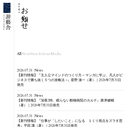
お知らせ
NEWS
All
News
Press Release
Media
2026.07.31
News
【新刊情報】『主人公マインドのつくり方 – マンガに学ぶ、凡人がビ
ジネスで勝ち抜く５つの攻略法 –』星野 湊一（著）｜2026年7月31日
発売
2026.07.31
News
【新刊情報】『深夜2時、眠らない動物病院のカルテ』唐津健輔
（著）｜2026年7月31日発売
2026.07.31
News
【新刊情報】『仕事が「したいこと」になる １ミリ視点をズラす思
考』平田 護（著）｜2026年7月31日発売