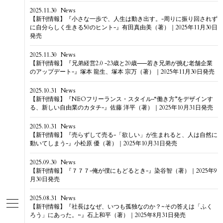
2025.11.30
News
【新刊情報】『小さな一歩で、人生は動き出す。-周りに振り回されず
に自分らしく生きる50のヒント-』有田真由美（著）｜2025年11月30日
発売
2025.11.30
News
【新刊情報】『兄弟経営2.0 -23歳と20歳——若き兄弟が挑む老舗企業
のアップデート-』塚本 龍生、塚本 宗万（著）｜2025年11月30日発売
2025.10.31
News
【新刊情報】『NEOフリーランス・スタイル-“働き方”をデザインす
る、新しい自由業のカタチ-』佐藤 洋平（著）｜2025年10月31日発売
2025.10.31
News
【新刊情報】『売らずして売る-「欲しい」が生まれると、人は自然に
動いてしまう-』小松原 優（著）｜2025年10月31日発売
2025.09.30
News
【新刊情報】『７７７-俺が僕にもどるとき-』染谷智（著）｜2025年9
月30日発売
2025.08.31
News
【新刊情報】『社長はなぜ、いつも孤独なのか？~その答えは「ふく
ろう」にあった。~』石上和平（著）｜2025年8月31日発売