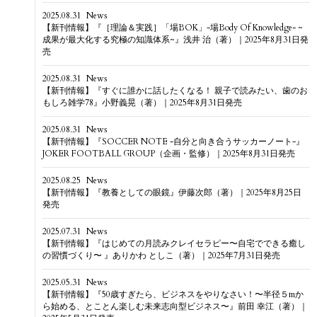
2025.08.31
News
【新刊情報】『［理論＆実践］「場BOK」-場Body Of Knowledge- ~
成果が最大化する究極の知識体系~』浅井 治（著）｜2025年8月31日発
売
2025.08.31
News
【新刊情報】『すぐに誰かに話したくなる！ 親子で読みたい、歯のお
もしろ雑学78』小野義晃（著）｜2025年8月31日発売
2025.08.31
News
【新刊情報】『SOCCER NOTE -自分と向き合うサッカーノート-』
JOKER FOOTBALL GROUP（企画・監修）｜2025年8月31日発売
2025.08.25
News
【新刊情報】『教養としての眼鏡』伊藤次郎（著）｜2025年8月25日
発売
2025.07.31
News
【新刊情報】『はじめての月読みクレイセラピー〜自宅でできる癒し
の習慣づくり〜 』ありかわ としこ（著）｜2025年7月31日発売
2025.05.31
News
【新刊情報】『50歳すぎたら、ビジネスをやりなさい！〜半径５mか
ら始める、とことん楽しむ未来志向型ビジネス〜』前田 幸江（著）｜