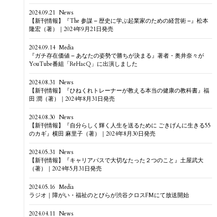
2024.09.21
News
【新刊情報】『The 参謀 – 歴史に学ぶ起業家のための経営術 –』松本
隆宏（著）｜2024年9月21日発売
2024.09.14
Media
『ガチ存在価値 – あなたの姿勢で勝ちが決まる』著者・奥井奈々が
YouTube番組「ReHacQ」に出演しました
2024.08.31
News
【新刊情報】『ひねくれトレーナーが教える本当の健康の教科書』福
田 潤（著）｜2024年8月31日発売
2024.08.30
News
【新刊情報】『自分らしく輝く人生を送るために ごきげんに生きる55
のカギ』横田 麻里子（著）｜2024年8月30日発売
2024.05.31
News
【新刊情報】『キャリアパスで大切なたった２つのこと』土屋武大
（著）｜2024年5月31日発売
2024.05.16
Media
ラジオ｜障がい・福祉のとびらが渋谷クロスFMにて放送開始
2024.04.11
News