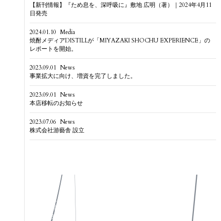
【新刊情報】『ため息を、深呼吸に』敷地 広明（著）｜2024年4月11
日発売
2024.01.10
Media
焼酎メディアDISTILLが「MIYAZAKI SHOCHU EXPERIENCE」の
レポートを開始。
2023.09.01
News
事業拡大に向け、増資を完了しました。
2023.09.01
News
本店移転のお知らせ
2023.07.06
News
株式会社游藝舎 設立
私たちについて
Instagram
作品一覧
X(Twitter)
お知らせ
Facebook