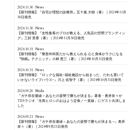
2024.11.30
News
【新刊情報】『自宅が理想の診療所』五十嵐 大樹（著）｜2024年11月
30日発売
2024.11.30
News
【新刊情報】『女性集客のプロが教える。人気店の空間ブランディン
グ』三好 里香（著）｜2024年11月30日発売
2024.10.31
News
【新刊情報】『整形外科医だから教えられる 心と身体がラクになる
〝快眠〟テクニック』小林 恵三（著）｜2024年10月31日発売
2024.10.31
News
【新刊情報】『ロックな福祉~福祉施設から始まった、だれも置いて
いかないライブハウス~』川上 佐智子（著）｜2024年10月31日発売
2024.09.26
Media
『ガチ存在価値 – あなたの姿勢で勝ちが決まる』著者・奥井奈々が
TBSラジオ「生島ヒロシのおはよう定食／一直線」にゲスト出演しま
した
2024.09.21
News
【新刊情報】『ガチ存在価値 – あなたの姿勢で勝ちが決まる –』奥井
奈々（著）｜2024年9月21日発売