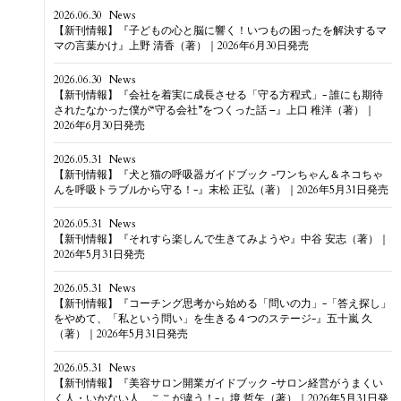
2026.06.30
News
【新刊情報】『子どもの心と脳に響く！いつもの困ったを解決するマ
マの言葉かけ』上野 清香（著）｜2026年6月30日発売
2026.06.30
News
【新刊情報】『会社を着実に成長させる「守る方程式」- 誰にも期待
されたなかった僕が“守る会社”をつくった話 –』上口 稚洋（著）｜
2026年6月30日発売
2026.05.31
News
【新刊情報】『犬と猫の呼吸器ガイドブック -ワンちゃん＆ネコちゃ
んを呼吸トラブルから守る！-』末松 正弘（著）｜2026年5月31日発売
2026.05.31
News
【新刊情報】『それすら楽しんで生きてみようや』中谷 安志（著）｜
2026年5月31日発売
2026.05.31
News
【新刊情報】『コーチング思考から始める「問いの力」-「答え探し」
をやめて、「私という問い」を生きる４つのステージ-』五十嵐 久
（著）｜2026年5月31日発売
2026.05.31
News
【新刊情報】『美容サロン開業ガイドブック -サロン経営がうまくい
く人・いかない人、ここが違う！-』境 哲矢（著）｜2026年5月31日発