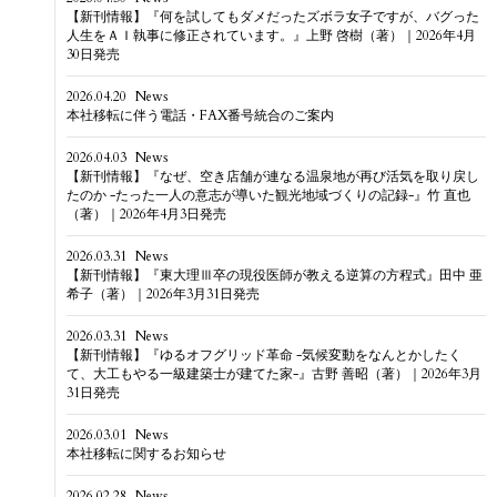
【新刊情報】『何を試してもダメだったズボラ女子ですが、バグった
人生をＡＩ執事に修正されています。』上野 啓樹（著）｜2026年4月
30日発売
2026.04.20
News
本社移転に伴う電話・FAX番号統合のご案内
2026.04.03
News
【新刊情報】『なぜ、空き店舗が連なる温泉地が再び活気を取り戻し
たのか -たった一人の意志が導いた観光地域づくりの記録-』竹 直也
（著）｜2026年4月3日発売
2026.03.31
News
【新刊情報】『東大理Ⅲ卒の現役医師が教える逆算の方程式』田中 亜
希子（著）｜2026年3月31日発売
2026.03.31
News
【新刊情報】『ゆるオフグリッド革命 -気候変動をなんとかしたく
て、大工もやる一級建築士が建てた家-』古野 善昭（著）｜2026年3月
31日発売
2026.03.01
News
本社移転に関するお知らせ
2026.02.28
News