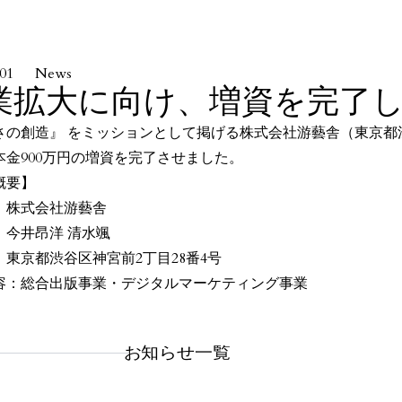
.01
News
業拡大に向け、増資を完了
さの創造』 をミッションとして掲げる株式会社游藝舎（東京都
本金900万円の増資を完了させました。
概要】
：株式会社游藝舎
：今井昂洋 清水颯
：東京都渋谷区神宮前2丁目28番4号
容：総合出版事業・デジタルマーケティング事業
お知らせ一覧