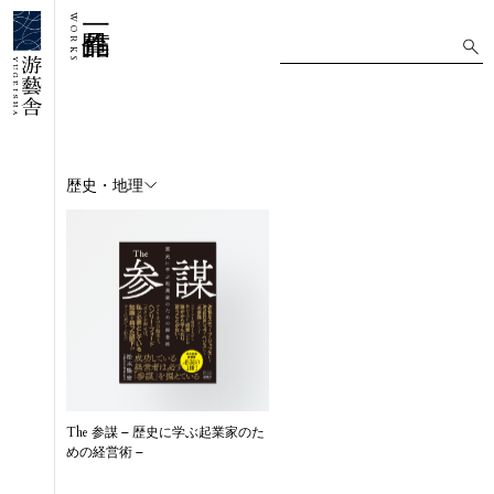
WORKS
歴史・地理
The 参謀 – 歴史に学ぶ起業家のた
めの経営術 –