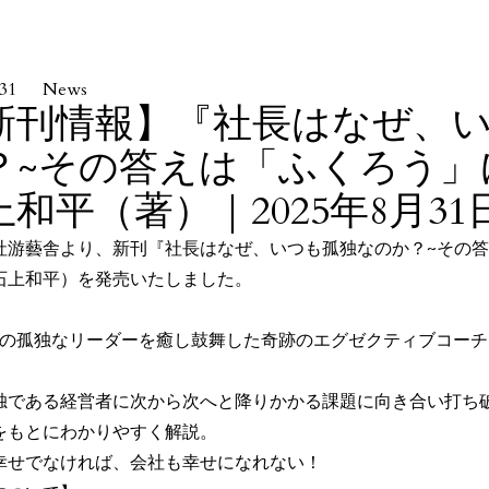
.31
News
新刊情報】『社長はなぜ、
？~その答えは「ふくろう」
上和平（著）｜2025年8月31
社游藝舎より、新刊『社長はなぜ、いつも孤独なのか？~その答
石上和平）を発売いたしました。
】
名超の孤独なリーダーを癒し鼓舞した奇跡のエグゼクティブコー
独である経営者に次から次へと降りかかる課題に向き合い打ち
をもとにわかりやすく解説。
幸せでなければ、会社も幸せになれない！