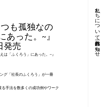
私たちについて
いつも孤独なの
にあった。~』
お知らせ
日発売
えは「ふくろう」にあった。~』
チング「社長のふくろう」が一冊
破る手法を数多くの成功例やワーク