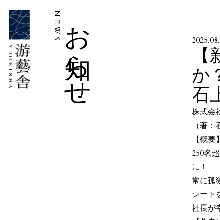
お知らせ
NEWS
2025.08
【
か
石
株式会
（著：
【概要
250
に！
常に孤
シート
社長が