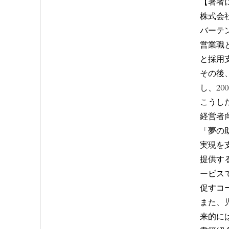
【著者
株式会
バーテ
営業職
と採用
その後
し、20
こうし
経営者
「夢の
実現を
提供す
ービス
促すコ
また、
来的に