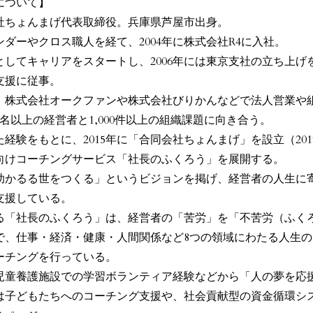
について】
社ちょんまげ代表取締役。兵庫県芦屋市出身。
ンダーやクロス職人を経て、2004年に株式会社R4に入社。
としてキャリアをスタートし、2006年には東京支社の立ち上
支援に従事。
、株式会社オークファンや株式会社びりかんなどで法人営業や
0名以上の経営者と1,000件以上の組織課題に向き合う。
た経験をもとに、2015年に「合同会社ちょんまげ」を設立（20
向けコーチングサービス「社長のふくろう」を展開する。
助かるる世をつくる」というビジョンを掲げ、経営者の人生に
支援している。
る「社長のふくろう」は、経営者の「苦労」を「不苦労（ふく
で、仕事・経済・健康・人間関係など8つの領域にわたる人生
ーチングを行っている。
児童養護施設での学習ボランティア経験などから「人の夢を応
は子どもたちへのコーチング支援や、社会貢献型の資金循環シ