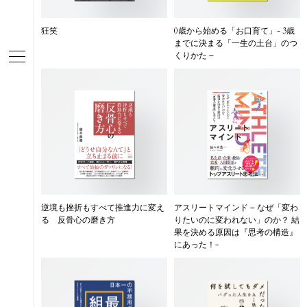
狂笑
0歳から始める「お口育て」- 3歳
までに決まる「一生の土台」のつ
くりかた –
逆境も挫折もすべて推進力に変え
アスリートマインド – なぜ「変わ
る 反骨心の磨き方
りたいのに変われない」のか？ 結
果を決める原因は『思考の構造』
にあった！-