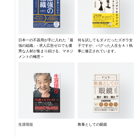
日本一の不器用が手に入れた「最
何を試してもダメだったズボラ女
強の組織」- 求人広告ゼロでも優
子ですが、バグった人生をＡＩ執
秀な人材が集まり続ける、マネジ
事に修正されています。
メントの極意 –
生涯現役
教養としての眼鏡