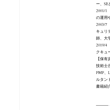
ー、S
200
の運用
200
キュリ
師、大
201
クキュ
【保有
技術士(
PMP、
ルタン
書籍紹