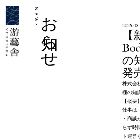
お知らせ
NEWS
2025.08
【
Bo
の
発
株式会社
極の知
【概要
仕事は
・商談
らず時
ト運営