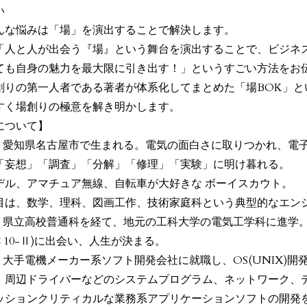
い
んな悩みは「場」を演出することで解決します。
「人と人が出会う『場』という舞台を演出することで、ビジネ
ても自身の魅力を最大限に引き出す！」というすごい方法をお
創りの第一人者である著者が体系化してまとめた「場BOK」と
すく場創りの極意を解き明かします。
について】
9/9 愛知県名古屋市で生まれる。電気の面白さに取りつかれ、
「妄想」「調査」「分解」「修理」「実験」に明け暮れる。
デル、アマチュア無線、自転車が大好きな ボーイスカウト。
目は、数学、理科、図画工作、技術家庭科という典型的なエン
8/4 県立高校普通科を経て、地元の工科大学の電気工学科に進学
AC 10-Ⅱ)に出会い、人生が決まる。
/4 大手電機メーカー系ソフト開発会社に就職し、OS(UNIX)
、周辺ドライバーなどのシステムプログラム、ネットワーク、
ッションクリティカルな業務系アプリケーションソフトの開発