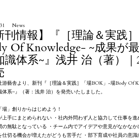
.31
News
新刊情報】『［理論＆実践］
dy Of Knowledge- ~
知識体系~』浅井 治（著）｜20
売
游藝舎より、新刊『［理論＆実践］「場BOK」-場Body Of Kn
識体系~』（著：浅井 治）を発売いたしました。
】
「場」創りからはじめよう！
が上手にまとめられない ・社内外問わず人と協力して仕事を進
間の無駄となっている ・チーム内でアイデアや意見がなかなか
を仕切る機会が増えたがどうも苦手だ ・部下育成や社員の意識