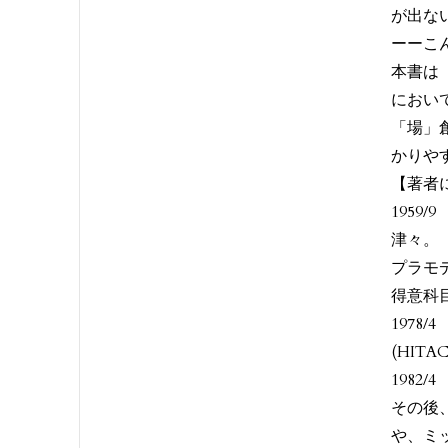
が出な
ーーこ
本書は
におい
「場」
かりや
【著者
195
津々。
プラモ
得意科
197
(HIT
1982
その後
や、ミ