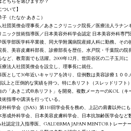
はどちらを選びますか？
について】
希子（たなか あきこ）
人社団英僚会理事長／あきこクリニック院長／医療法人ラナン
リニック技術指導医／日本美容外科学会認定 日本美容外科専門医
学医学部医学科卒業後、同大学附属病院産婦人科に勤務。その
院長、美容皮膚科部長、診療部長を歴任。水戸院・千葉院の院
るなど、教育面でも活躍。2009年12月、世田谷区の二子玉川に
医療法人社団英僚会を設立し、理事長に就任。
科医として30年近いキャリアを誇り、症例数は美容診療１００,
00例以上と圧倒的な実績を持つ。特に糸リフト（スレッドリフト
自の「あきこ式®糸リフト」を開発。複数メーカーのKOL（キ
技術指導や講演を行っている。
容外科学会（JSAS）第110回学会長を務め、上記の肩書以外
本形成外科学会、日本美容皮膚科学会、日本抗加齢医学会など
tox社認定注入指導医、GALDERMA JAPAN MENTORトレーナー、