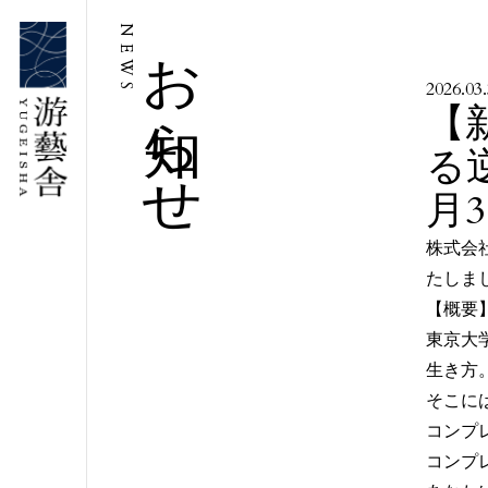
お知らせ
NEWS
2026.03
【
る
月
株式会
たしま
【概要
東京大
生き方
そこに
コンプ
コンプ