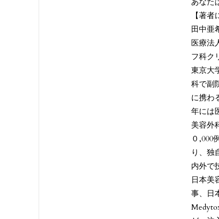
あなた
【著者
田中亜
医療法
フ科ク
東京大
科で副
に携わ
年には
美容外
０,0
り、独
内外で
日本美
事、日
Medy