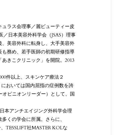
キュラス会理事／麗ビューティー皮
／日本美容外科学会（JSAS）理事
後、美容外科に転身し、大手美容外
長も務め、若手医師の初期研修指導
「あきこクリニック」を開院。2013
000件以上、スキンケア療法２
）においては国内屈指の症例数を誇
ーオピニオンリーダー）として、国
にも日本アンチエイジング外科学会理
数多くの学会に所属。さらに、
TESSLIFT社MASTER KOLな