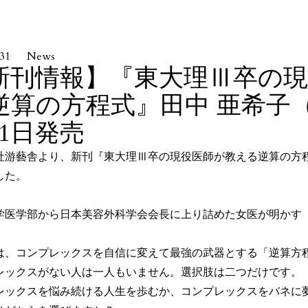
.31
News
新刊情報】『東大理Ⅲ卒の
逆算の方程式』田中 亜希子（著
31日発売
社游藝舎より、新刊『東大理Ⅲ卒の現役医師が教える逆算の方程
した。
】
学医学部から日本美容外科学会会長に上り詰めた女医が明かす
。
は、コンプレックスを自信に変えて最強の武器とする「逆算
レックスがない人は一人もいません。選択肢は二つだけです。
レックスを悩み続ける人生を歩むか、コンプレックスをバネに